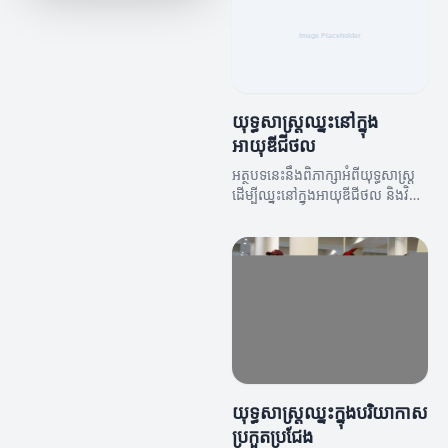
ការផ្សព្វផ្សាយ និងការលូតលាស់។
យុទ្ធសាស្រ្តឈ្នះនៅក្នុង
អាយុឌីជីថល
អត្ថបទនេះនឹងពិភាក្សាអំពីយុទ្ធសាស្រ្ត
ដើម្បីឈ្នះនៅក្នុងអាយុឌីជីថល និងវិធី
ច្នៃប្រឌិតថ្មីៗ។
យុទ្ធសាស្រ្តឈ្នះក្នុងបរិយាកាស
ប្រកួតប្រជែង