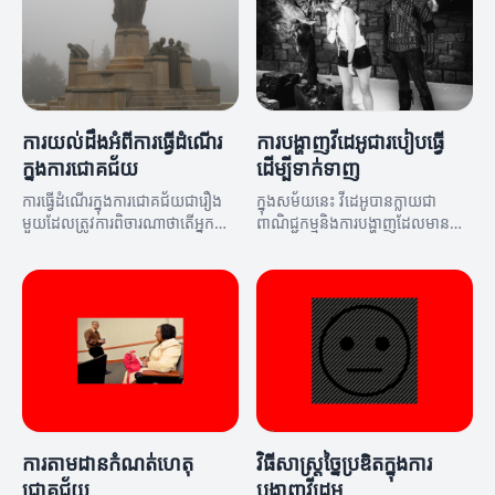
ការយល់ដឹងអំពីការធ្វើដំណើរ
ការបង្ហាញវីដេអូជារបៀបធ្វើ
ក្នុងការជោគជ័យ
ដើម្បីទាក់ទាញ
ការធ្វើដំណើរក្នុងការជោគជ័យជារឿង
ក្នុងសម័យនេះ វីដេអូបានក្លាយជា
មួយដែលត្រូវការពិចារណាថាតើអ្នក
ពាណិជ្ជកម្មនិងការបង្ហាញដែលមានការ
កំពុងធ្វើដំណើរអ្វីធ្វើឱ្យមានប្រសិទ្ធភាព។
ទាក់ទាញខ្ពស់។ អត្ថបទនេះនឹងបង្ហាញ
សូមមើលអត្ថបទនេះសម្រាប់ព័ត៌មាន
ពីរបៀបក្នុងការបង្ហាញវីដេអូគ្រប់គ្រាន់
លម្អិត។
សម្រាប់អាជីវកម្មរបស់អ្នក។
ការតាមដានកំណត់ហេតុ
វិធីសាស្ត្រច្នៃប្រឌិតក្នុងការ
ជោគជ័យ
បង្ហាញវីដេអូ