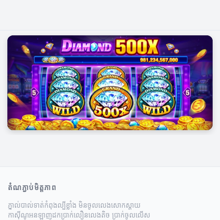
តំណភ្ជាប់មិត្តភាព
ភ្នាល់បាល់ទាត់
កំពុងល្បីខ្លាំង មិនចូលលេងសោកស្តាយ
កាស៊ីណូអនឡាញដកប្រាក់លឿន
លេងតិច ប្រាក់ចូលលើស