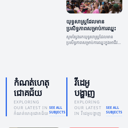
យុទ្ធសាស្ត្រដែលមាន
ប្រសិទ្ធភាពសម្រាប់ការឈ្នះ
សូមស្វែងរកយុទ្ធសាស្ត្រដែលមាន
ប្រសិទ្ធភាពសម្រាប់ការឈ្នះក្នុងអាជីវ
កម្ម។ អត្ថបទនេះបង្ហាញពីយុទ្ធសាស្ត្រ
ដែលអាចជួយអ្នកទទួលបានជោគជ័យ។
កំណត់ហេតុ
វីដេអូ
ជោគជ័យ
បង្ហាញ
EXPLORING
EXPLORING
OUR LATEST IN
OUR LATEST
SEE ALL
SEE ALL
SUBJECTS
SUBJECTS
កំណត់ហេតុជោគជ័យ
IN វីដេអូបង្ហាញ