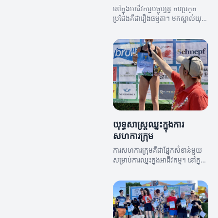
នៅក្នុងអាជីវកម្មបច្ចុប្បន្ន ការប្រកួត
ប្រជែងគឺជារឿងធម្មតា។ មកស្គាល់យុទ្ធ
សាស្រ្តឈ្នះដែលអាចជួយអ្នកឈ្នះក្នុង
ខ្សែប្រកួតនេះ។
យុទ្ធសាស្រ្តឈ្នះក្នុងការ
សហការ​ក្រុម
ការសហការក្រុមគឺជាផ្នែកសំខាន់មួយ
សម្រាប់ការឈ្នះក្នុងអាជីវកម្ម។ នៅក្នុង
អត្ថបទនេះ យើងនឹងស្វែងយល់ពីយុទ្ធ
សាស្រ្តឈ្នះសម្រាប់ការសហការក្រុម។