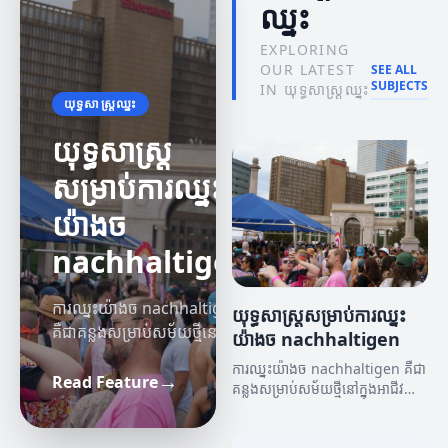
ឈ្នះ
EXPLORING
OUR LATEST
SEE ALL
SUBJECTS
IN យុទ្ធសាស្រ្តឈ្នះ
យុទ្ធសាស្រ្តឈ្នះ
យុទ្ធសាស្រ្ត
សម្រាប់ការឈ្នះ
យ៉ាងច
nachhaltigen
ការឈ្នះយ៉ាងច nachhaltigen
យុទ្ធសាស្រ្តសម្រាប់ការឈ្នះ
គឺជាគន្លងសម្រាប់សម័យថ្មីនៅក្នុង
យ៉ាងច nachhaltigen
អាជីវកម្ម។ អត្ថបទនេះនឹងពិចារណា
កំណត់ហេតុជោគជ័យ
វីដេអូបង្ហាញ
ការឈ្នះយ៉ាងច nachhaltigen គឺជា
→
អំពីយុទ្ធសាស្រ្តនានាដែលអាចជួយ
Read Feature
អំណាចនៃ
គ្រឿងផ្សំច្នៃប្រឌិត
គន្លងសម្រាប់សម័យថ្មីនៅក្នុងអាជីវ
អ្នកឈ្នះក្នុងការផ្សព្វផ្សាយ និង
កម្ម។ អត្ថបទនេះនឹងពិចារណាអំពីយុទ្ធ
កំណត់ហេតុ
ក្នុងវីដេអូបង្ហាញ
ការលូតលាស់។
សាស្រ្តនានាដែលអាចជួយអ្នកឈ្នះក្នុង
ជោគជ័យ