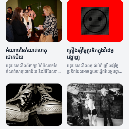
អំណាចនៃកំណត់ហេតុ
គ្រឿងផ្សំច្នៃប្រឌិតក្នុងវីដេអូ
ជោគជ័យ
បង្ហាញ
អត្ថបទនេះនឹងពិភាក្សាអំពីអំណាចនៃ
អត្ថបទនេះនឹងពន្យល់អំពីគ្រឿងផ្សំច្នៃ
កំណត់ហេតុជោគជ័យ និងវិធីដែលវា
ប្រឌិតដែលអាចជួយបង្កើតវីដេអូបង្ហាញ
អាចជួយលោកអ្នកក្នុងការសម្រេចបាន
ដែលទាក់ទាញ និងមានប្រសិទ្ធភាព។
នូវគោលបំណងរបស់អ្នក។