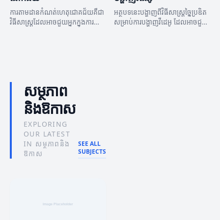
ការតាមដានកំណត់ហេតុជោគជ័យគឺជា
អត្ថបទនេះបង្ហាញពីវិធីសាស្ត្រច្នៃប្រឌិត
វិធីសាស្ត្រដែលអាចជួយអ្នកក្នុងការ
សម្រាប់ការបង្ហាញវីដេអូ ដែលអាចជួយ
សម្រេចបាននូវគោលបំណងនិង
អ្នកបង្កើតមាតិកាដែលទាក់ទាញអ្នក
ជោគជ័យ។
ទស្សនាបានយ៉ាងមានប្រសិទ្ធភាព។
សម្ថភាព
និងឱកាស
EXPLORING
OUR LATEST
IN សម្ថភាពនិង
SEE ALL
SUBJECTS
ឱកាស