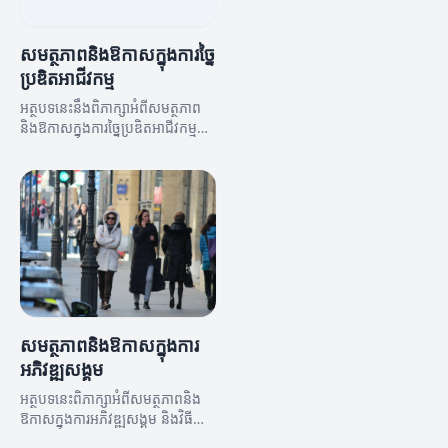
សមត្ថភាពនិងឱកាសក្នុងការច្នៃ
ប្រឌិតអាជីវកម្ម
អត្ថបទនេះនឹងពិភាក្សាអំពីសមត្ថភាព
និងឱកាសក្នុងការច្នៃប្រឌិតអាជីវកម្ម
ដែលអាចដើរតួសំខាន់ក្នុងការបង្កើតនូវ
អាជីវកម្មថ្មីៗ។
សមត្ថភាពនិងឱកាសក្នុងការ
អភិវឌ្ឍសង្គម
អត្ថបទនេះពិភាក្សាអំពីសមត្ថភាពនិង
ឱកាសក្នុងការអភិវឌ្ឍសង្គម និងវិធីនៃ
ការប្រើប្រាស់វា។