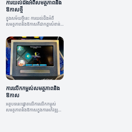
ការយល់ដឹងអំពីសមត្ថភាពនិង
ឱកាសថ្មី
ក្នុងសម័យថ្មីនេះ ការយល់ដឹងអំពី
សមត្ថភាពនិងឱកាសគឺជាកត្តាសំខាន់
សម្រាប់ការអភិវឌ្ឍន៍។
ការលើកកម្ពស់សមត្ថភាពនិង
ឱកាស
អត្ថបទនេះផ្តោតលើការលើកកម្ពស់
សមត្ថភាពនិងឱកាសក្នុងការអភិវឌ្ឍន៍
វិស័យនានា។