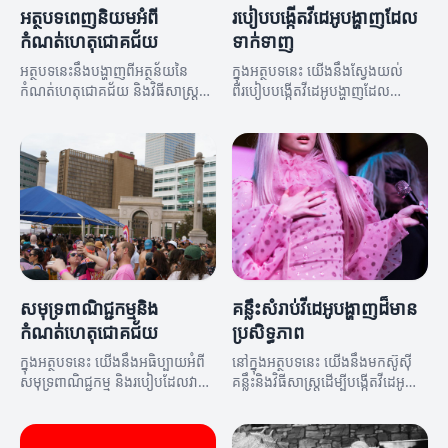
អត្ថបទពេញនិយមអំពី
របៀបបង្កើតវីដេអូបង្ហាញដែល
កំណត់ហេតុជោគជ័យ
ទាក់ទាញ
អត្ថបទនេះនឹងបង្ហាញពីអត្ថន័យនៃ
ក្នុងអត្ថបទនេះ យើងនឹងស្វែងយល់
កំណត់ហេតុជោគជ័យ និងវិធីសាស្ត្រ
ពីរបៀបបង្កើតវីដេអូបង្ហាញដែល
ប្រសើរឡើងនូវការសម្រេចបាននូវ
ទាក់ទាញ និងមានប្រសិទ្ធភាព។
គោលបំណង។
សមុទ្រពាណិជ្ជកម្មនិង
គន្លឹះសំរាប់វីដេអូបង្ហាញដ៏មាន
កំណត់ហេតុជោគជ័យ
ប្រសិទ្ធភាព
ក្នុងអត្ថបទនេះ យើងនឹងអធិប្បាយអំពី
នៅក្នុងអត្ថបទនេះ យើងនឹងមកស៊ូស៊ី
សមុទ្រពាណិជ្ជកម្ម និងរបៀបដែលវា
គន្លឹះនិងវិធីសាស្ត្រដើម្បីបង្កើតវីដេអូ
អាចជួយអ្នកគ្រប់គ្រងកំណត់ហេតុ
បង្ហាញដែលមានប្រសិទ្ធភាព។
ជោគជ័យរបស់អ្នក។