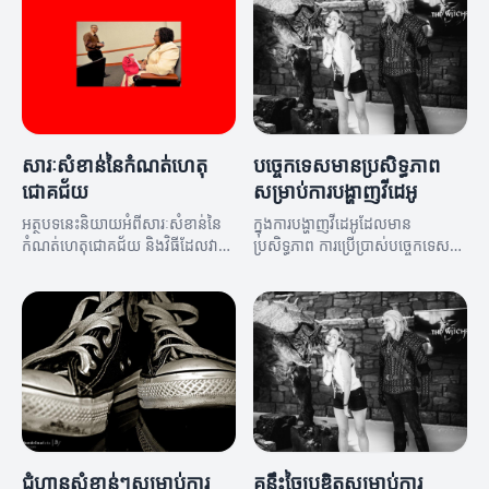
សារៈសំខាន់នៃកំណត់ហេតុ
បច្ចេកទេសមានប្រសិទ្ធភាព
ជោគជ័យ
សម្រាប់ការបង្ហាញវីដេអូ
អត្ថបទនេះនិយាយអំពីសារៈសំខាន់នៃ
ក្នុងការបង្ហាញវីដេអូដែលមាន
កំណត់ហេតុជោគជ័យ និងវិធីដែលវា
ប្រសិទ្ធភាព ការប្រើប្រាស់បច្ចេកទេស
អាចជួយអ្នកសម្រេចបាននូវ
ត្រឹមត្រូវគឺមានសារៈសំខាន់។
គោលបំណង។
ជំហានសំខាន់ៗសម្រាប់ការ
គន្លឹះច្នៃប្រឌិតសម្រាប់ការ