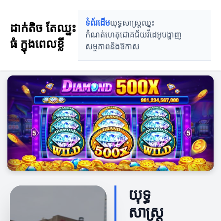
ដាក់តិច តែឈ្នះធំ ក្នុងពេលខ្លី
ទំព័រដើម
យុទ្ធសាស្រ្តឈ្នះ
ដាក់តិច តែឈ្នះ
កំណត់ហេតុជោគជ័យ
វីដេអូបង្ហាញ
ធំ ក្នុងពេលខ្លី
សម្ថភាពនិងឱកាស
យុទ្ធ
សាស្រ្ត