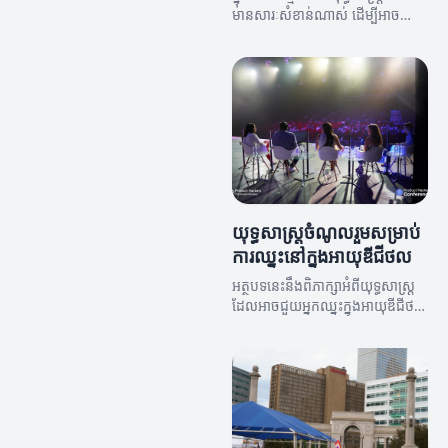
មានសារៈសំខាន់ណាស់ ដើម្បីអាច
បង្កើតក្រុមការងារដែលមានប្រសិទ្ធភាព
និងអភិវឌ្ឍន៍ជោគជ័យ។
យុទ្ធសាស្ត្រ​ចំណូលរួមសម្រាប់
ការឈ្នះនៅក្នុងអាយុឌីជីថល
អត្ថបទនេះនឹងពិភាក្សាអំពីយុទ្ធសាស្ត្រ
ដែលអាចជួយអ្នកឈ្នះក្នុងអាយុឌីជីថល
និងធ្វើឲ្យអាជីវកម្មរបស់អ្នកមានការលូត
លាស់។