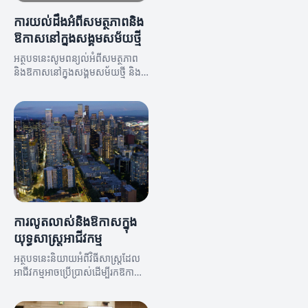
ការយល់ដឹងអំពីសមត្ថភាពនិង
ឱកាសនៅក្នុងសង្គមសម័យថ្មី
អត្ថបទនេះសូមពន្យល់អំពីសមត្ថភាព
និងឱកាសនៅក្នុងសង្គមសម័យថ្មី និង
វិធីដែលវាជួយអភិវឌ្ឍន៍កម្រិតជីវភាព។
ការលូតលាស់និងឱកាសក្នុង
យុទ្ធសាស្ត្រអាជីវកម្ម
អត្ថបទនេះនិយាយអំពីវិធីសាស្ត្រដែល
អាជីវកម្មអាចប្រើប្រាស់ដើម្បីរកឱកាស
និងការលូតលាស់ពេញនិយម។