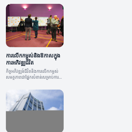
ការលើកកម្ពស់និងឱកាសក្នុង
ការអភិវឌ្ឍជីវិត
កិច្ចអភិវឌ្ឍន៍ជីវិតនិងការលើកកម្ពស់
សមត្ថភាពជាផ្នែកសំខាន់សម្រាប់ការ
បញ្ចេញនូវឱកាសថ្មីៗ។