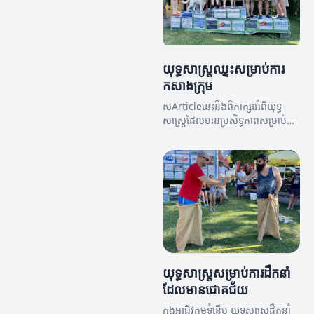
យុទ្ធសាស្រ្តឈ្នះសម្រាប់ការ
កសាងក្រុម
សArticleនេះនឹងពិភាក្សាអំពីយុទ្ធ
សាស្រ្តដែលមានប្រសិទ្ធភាពសម្រាប់ការ
កសាងក្រុមដែលមានសមត្ថភាពឈ្នះ។
យុទ្ធសាស្រ្តសម្រាប់ការដឹកនាំ
ដែលមានជោគជ័យ
ក្នុងអាជីវកម្មទំនើប យុទ្ធសាស្រ្តដឹកនាំ