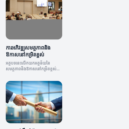
ការអភិវឌ្ឍសមត្ថភាពនិង
ឱកាសនៅកម្រិតខ្ពស់
អត្ថបទនេះលើកយកអត្ថន័យនៃ
សមត្ថភាពនិងឱកាសនៅកម្រិតខ្ពស់
ដើម្បីជួយអ្នកអភិវឌ្ឍន៍ជំនាញនិង
សមត្ថភាព។