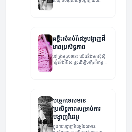
ពីរបៀបបង្កើតវីដេអូបង្ហាញដែល
ទាក់ទាញ និងមានប្រសិទ្ធភាព។
គន្លឹះសំរាប់វីដេអូបង្ហាញដ៏
មានប្រសិទ្ធភាព
នៅក្នុងអត្ថបទនេះ យើងនឹងមកស៊ូស៊ី
គន្លឹះនិងវិធីសាស្ត្រដើម្បីបង្កើតវីដេអូ
បង្ហាញដែលមានប្រសិទ្ធភាព។
បច្ចេកទេសមាន
ប្រសិទ្ធភាពសម្រាប់ការ
បង្ហាញវីដេអូ
ក្នុងការបង្ហាញវីដេអូដែលមាន