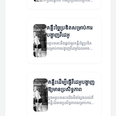
ប្រសិទ្ធភាព ការប្រើប្រាស់បច្ចេកទេស
ត្រឹមត្រូវគឺមានសារៈសំខាន់។
គន្លឹះច្នៃប្រឌិតសម្រាប់ការ
បង្ហាញវីដេអូ
អត្ថបទនេះនឹងផ្តល់នូវគន្លឹះច្នៃប្រឌិត
សម្រាប់ការបង្ហាញវីដេអូដែលអាច
បង្កើនសមិទ្ធិផលរបស់អ្នក។
គន្លឹះដើម្បីធ្វើវីដេអូបង្ហាញ
ឱ្យមានប្រសិទ្ធភាព
ក្នុងអត្ថបទនេះយើងនឹងស្វែងយល់ពី
គន្លឹះដ៏មានប្រសិទ្ធភាពសម្រាប់ការ
បង្ហាញវីដេអូ។