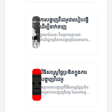
ការបង្ហាញវីដេអូជារបៀបធ្វើ
ដើម្បីទាក់ទាញ
ក្នុងសម័យនេះ វីដេអូបានក្លាយជា
ពាណិជ្ជកម្មនិងការបង្ហាញដែលមានការ
ទាក់ទាញខ្ពស់។ អត្ថបទនេះនឹងបង្ហាញ
ពីរបៀបក្នុងការបង្ហាញវីដេអូគ្រប់គ្រាន់
សម្រាប់អាជីវកម្មរបស់អ្នក។
វិធីសាស្ត្រច្នៃប្រឌិតក្នុងការ
បង្ហាញវីដេអូ
អត្ថបទនេះបង្ហាញពីវិធីសាស្ត្រច្នៃប្រឌិត
សម្រាប់ការបង្ហាញវីដេអូ ដែលអាចជួយ
អ្នកបង្កើតមាតិកាដែលទាក់ទាញអ្នក
ទស្សនាបានយ៉ាងមានប្រសិទ្ធភាព។