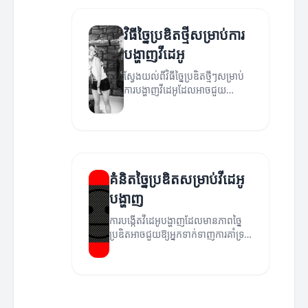
វិធីច្នៃប្រឌិតថ្មីសម្រាប់ការ
បង្ហាញវីដេអូ
ស្វែងយល់ពីវិធីច្នៃប្រឌិតថ្មីៗសម្រាប់
ការបង្ហាញវីដេអូដែលអាចជួយ
អភិវឌ្ឍន៍ការសម្តែងរបស់អ្នក។
គំនិតច្នៃប្រឌិតសម្រាប់វីដេអូ
បង្ហាញ
ការបង្កើតវីដេអូបង្ហាញដែលមានភាពច្នៃ
ប្រឌិតអាចជួយឱ្យអ្នកទាក់ទាញការគាំទ្រពី
អ្នកទស្សនា។ ក្នុងអត្ថបទនេះយើងនឹង
ពិភាក្សាអំពីគំនិតនិងយុទ្ធសាស្ត្រឆ្លាតវៃ
សម្រាប់ការបង្ហាញវីដេអូ។