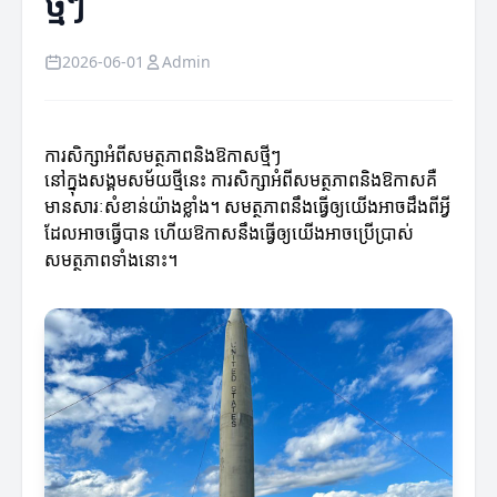
ថ្មីៗ
2026-06-01
Admin
ការសិក្សាអំពីសមត្ថភាពនិងឱកាសថ្មីៗ
នៅក្នុងសង្គមសម័យថ្មីនេះ ការសិក្សាអំពីសមត្ថភាពនិងឱកាសគឺ
មានសារៈសំខាន់យ៉ាងខ្លាំង។ សមត្ថភាពនឹងធ្វើឲ្យយើងអាចដឹងពីអ្វី
ដែលអាចធ្វើបាន ហើយឱកាសនឹងធ្វើឲ្យយើងអាចប្រើប្រាស់
សមត្ថភាពទាំងនោះ។