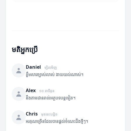
មតិអ្នកប្រើ
Daniel
ម្សិលមិញ
ខ្លឹមសារច្បាស់លាស់ ងាយយល់ណាស់។
Alex
១០ នាទីមុន
នឹងតាមដានរាល់អត្ថបទបន្តទៀត។
Chris
មុននេះបន្តិច
អរគុណច្រើនដែលបានផ្តល់ចំណេះដឹងថ្មីៗ។